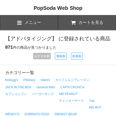
PopSoda Web Shop
メニュー
カートを見る
【アドバタイジング】 に登録されている商品
871
件の商品が見つかりました
おすすめ順
価格順
新着順
カテゴリー一覧
Kellogg's
Pillsbury
m&m's
カリフォルニアレーズン
JACK IN THE BOX
General Mills
CAP'N CRUNCH
セブンイレブン
バーガーキング
MR.PEANUT
チャッキーチーズ
7up
BIG BOY
WENDY'S
DOMINO'S PIZZA
SMOKEY BEAR