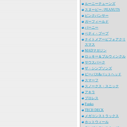
ルーニーテューンズ
スヌーピー / PEANUTS
ピンクパンサー
ガーフィールド
バーニー
ベティ・ブープ
ナイトメアービフォアクリ
スマス
MADマガジン
ロッキー＆ブルウィンクル
サウスパーク
ザ・シンプソンズ
ビーバス&バットヘッド
スマーフ
スノークス・スニック
アキラ
プロレス
Funko
TECH DECK
メガコンストラックス
ホットウィール