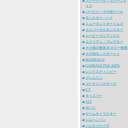
ラバードール・ラバーフェ
イス
バービー・その他ドール
モンスター・ハイ
ミュータントタートルズ
ユニバーサルモンスター
ムービーマニアックス
エイリアン・プレデター
その他の映画 & ホラー映画
その他モンスタートイ
MADBALLS
GARBAGE PAIL KIDS
レンとスティンピー
グレムリン
ゴーストバスターズ
E.T.
キャスパー
ALF
ポパイ
ゲームキャラクター
ジムヘンソン
ハンナバーベラ