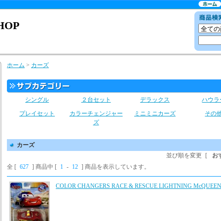
SHOP
ホーム
>
カーズ
シングル
２台セット
デラックス
ハウラ
プレイセット
カラーチェンジャー
ミニミニカーズ
その
ズ
カーズ
並び順を変更
[
お
全 [
627
] 商品中 [
1
-
12
] 商品を表示しています。
COLOR CHANGERS RACE & RESCUE LIGHTNING McQUEE