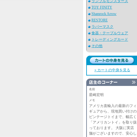
ランブルモンスターズ
TOY FINITY
Shamrock Arrow
RESTORE
ラバーマスク
食器・テーブルウェア
トレーディングカード
その他
» カートの中身を見る
名前
星崎宏明
メモ
アメリカ直輸入の最新のフィ
ギュアから、現地買い付けの
ビンテージトイまで、幅広く
「アメリカントイ」を取り扱
っております。 大阪に実店
舗がございますので、安心し