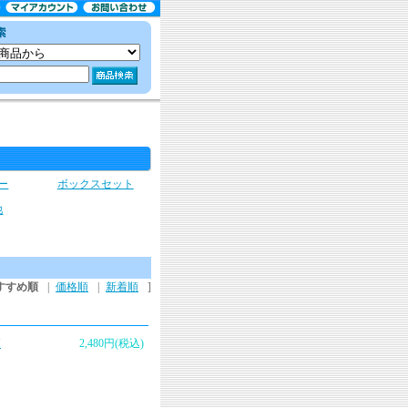
ー
ボックスセット
他
すすめ順
|
価格順
|
新着順
]
N
2,480円(税込)