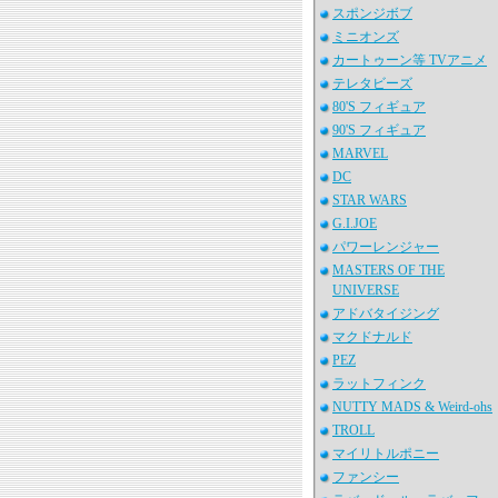
スポンジボブ
ミニオンズ
カートゥーン等 TVアニメ
テレタビーズ
80'S フィギュア
90'S フィギュア
MARVEL
DC
STAR WARS
G.I.JOE
パワーレンジャー
MASTERS OF THE
UNIVERSE
アドバタイジング
マクドナルド
PEZ
ラットフィンク
NUTTY MADS & Weird-ohs
TROLL
マイリトルポニー
ファンシー