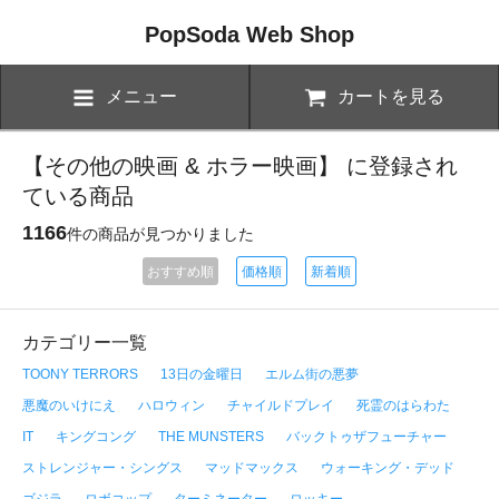
PopSoda Web Shop
メニュー
カートを見る
【その他の映画 & ホラー映画】 に登録され
ている商品
1166
件の商品が見つかりました
おすすめ順
価格順
新着順
カテゴリー一覧
TOONY TERRORS
13日の金曜日
エルム街の悪夢
悪魔のいけにえ
ハロウィン
チャイルドプレイ
死霊のはらわた
IT
キングコング
THE MUNSTERS
バックトゥザフューチャー
ストレンジャー・シングス
マッドマックス
ウォーキング・デッド
ゴジラ
ロボコップ
ターミネーター
ロッキー