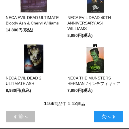
NECA EVIL DEAD ULTIMATE
NECA EVIL DEAD 40TH
Bloody Ash & Cheryl Williams
ANNIVERSARY ASH
WILLIAMS
14,800円(税込)
8,980円(税込)
NECA EVIL DEAD 2
NECA THE MUNSTERS
ULTIMATE ASH
HERMAN 7インチフィギュア
8,980円(税込)
7,980円(税込)
1166
1
12
商品中
-
商品
前へ
次へ