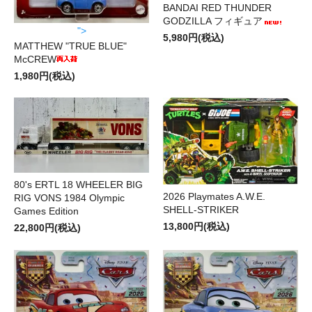
BANDAI RED THUNDER
GODZILLA フィギュア
">
5,980円(税込)
MATTHEW "TRUE BLUE"
McCREW
1,980円(税込)
80's ERTL 18 WHEELER BIG
2026 Playmates A.W.E.
RIG VONS 1984 Olympic
SHELL-STRIKER
Games Edition
13,800円(税込)
22,800円(税込)