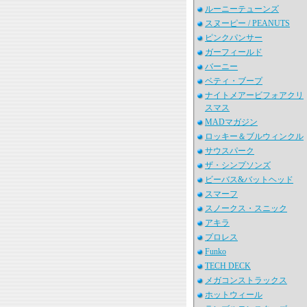
ルーニーテューンズ
スヌーピー / PEANUTS
ピンクパンサー
ガーフィールド
バーニー
ベティ・ブープ
ナイトメアービフォアクリ
スマス
MADマガジン
ロッキー＆ブルウィンクル
サウスパーク
ザ・シンプソンズ
ビーバス&バットヘッド
スマーフ
スノークス・スニック
アキラ
プロレス
Funko
TECH DECK
メガコンストラックス
ホットウィール