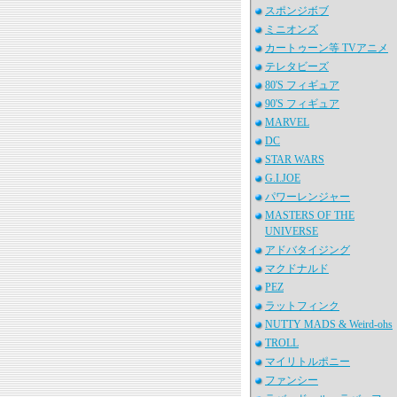
スポンジボブ
ミニオンズ
カートゥーン等 TVアニメ
テレタビーズ
80'S フィギュア
90'S フィギュア
MARVEL
DC
STAR WARS
G.I.JOE
パワーレンジャー
MASTERS OF THE
UNIVERSE
アドバタイジング
マクドナルド
PEZ
ラットフィンク
NUTTY MADS & Weird-ohs
TROLL
マイリトルポニー
ファンシー