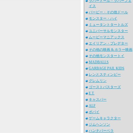
ラバードール・ラバーフェ
イス
バービー・その他ドール
モンスター・ハイ
ミュータントタートルズ
ユニバーサルモンスター
ムービーマニアックス
エイリアン・プレデター
その他の映画 & ホラー映画
その他モンスタートイ
MADBALLS
GARBAGE PAIL KIDS
レンとスティンピー
グレムリン
ゴーストバスターズ
E.T.
キャスパー
ALF
ポパイ
ゲームキャラクター
ジムヘンソン
ハンナバーベラ