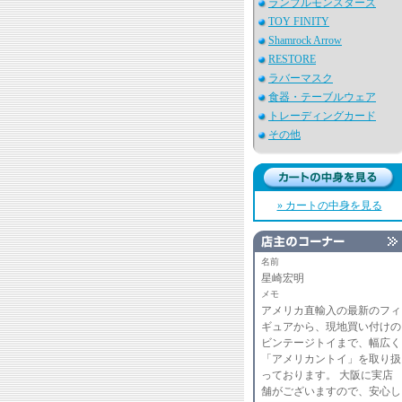
ランブルモンスターズ
TOY FINITY
Shamrock Arrow
RESTORE
ラバーマスク
食器・テーブルウェア
トレーディングカード
その他
» カートの中身を見る
名前
星崎宏明
メモ
アメリカ直輸入の最新のフィ
ギュアから、現地買い付けの
ビンテージトイまで、幅広く
「アメリカントイ」を取り扱
っております。 大阪に実店
舗がございますので、安心し